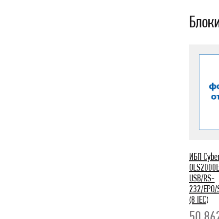
Блоки
ИБП Cybe
OLS2000
USB/RS-
232/EPO/S
(8 IEC)
50 86