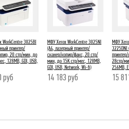
x WorkCentre 3025BI
МФУ Xerox WorkCentre 3025NI
МФУ Xero
рный принтер/
(A4, лазерный принтер/
3225DNI 
опир, 20 стр/мин, до
сканер/копир/факс, 20 стр/
принтер/
ес, 128MB, GDI, USB,
мин, до 15K стр/мес, 128MB,
28стр/ми
GDI, USB, Network, Wi-fi)
256MB, Et
0
руб
14 183
руб
15 8