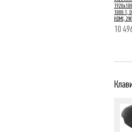
1920x108
1000:1, D
HDMI, 2Wx
10 49
Клав