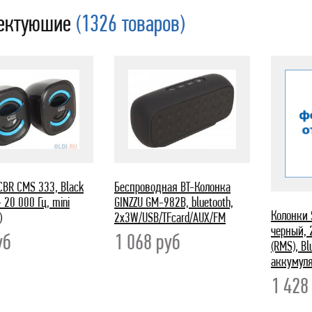
ектуюшие
(1326 товаров)
CBR CMS 333, Black
Беспроводная BT-Колонка
- 20 000 Гц, mini
GINZZU GM-982B, bluetooth,
Колонки 
)
2x3W/USB/TFcard/AUX/FM
черный, 
уб
1 068
руб
(RMS), B
аккумуля
1 42