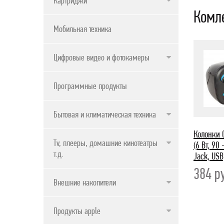
Картриджи
Комл
ПРОДУКТЫ APPLE
Мобильная техника
Цифровые видео и фотокамеры
Программные продукты
Бытовая и климатическая техника
Колонки 
Tv, плееры, домашние кинотеатры и
(6 Вт, 90 
т.д.
Jack, USB
384
р
Внешние накопители
Продукты apple