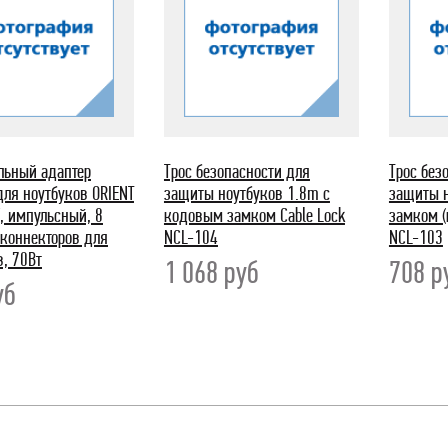
льный адаптер
Трос безопасности для
Трос без
для ноутбуков ORIENT
защиты ноутбуков 1.8m с
защиты н
 импульсный, 8
кодовым замком Cable Lock
замком (
коннекторов для
NCL-104
NCL-103
в, 70Вт
1 068
руб
708
р
уб