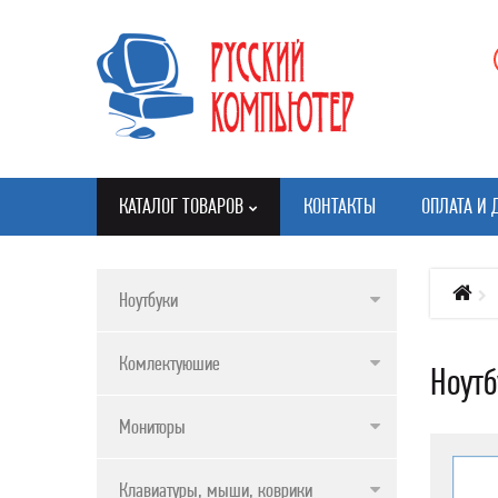
КАТАЛОГ ТОВАРОВ
КОНТАКТЫ
ОПЛАТА И 
Ноутбуки
КАТАЛОГ ТОВАРОВ
Комлектуюшие
Ноут
НОУТБУКИ
КОМЛЕКТУЮШИЕ
Мониторы
МОНИТОРЫ
Клавиатуры, мыши, коврики
КЛАВИАТУРЫ, МЫШИ, КОВРИКИ