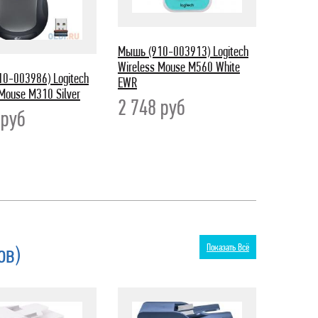
Мышь (910-003913) Logitech
Wireless Mouse M560 White
0-003986) Logitech
EWR
 Mouse M310 Silver
2 748
руб
0
руб
ов)
Показать Всё