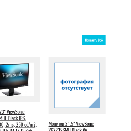
Показать Всё
23" ViewSonic
HL Black IPS,
Монитор 21.5" ViewSonic
0, 2ms, 250 cd/m2,
VG2239SMH Black VA,