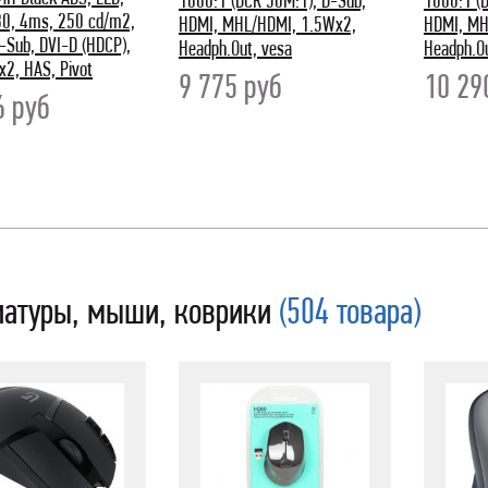
1000:1 (DCR 50M:1), D-Sub,
1000:1 (
0, 4ms, 250 cd/m2,
HDMI, MHL/HDMI, 1.5Wx2,
HDMI, MH
-Sub, DVI-D (HDCP),
Headph.Out, vesa
Headph.Ou
2, HAS, Pivot
9 775
руб
10 2
6
руб
иатуры, мыши, коврики
(504 товара)