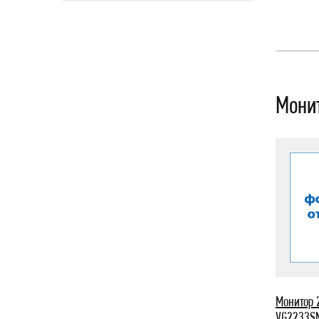
Мони
Монитор 2
VG2233SM