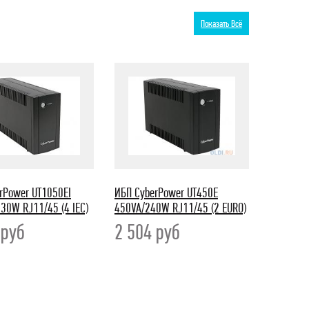
Показать Всё
rPower UT1050EI
ИБП CyberPower UT450E
30W RJ11/45 (4 IEC)
450VA/240W RJ11/45 (2 EURO)
3
руб
2 504
руб