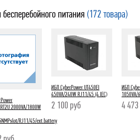
 бесперебойного питания
(172 товара)
ИБП CyberPower UT450EI
ИБП Cybe
450VA/240W RJ11/45 (4 IEC)
1050VA/6
rPower
2 100
руб
4 47
ERT2U 2000VA/1800W
NMPslot/RJ11/45/ext.battery
2
руб