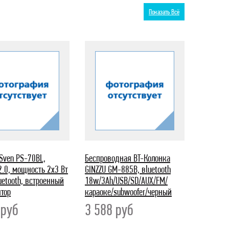
Показать Всё
Sven PS-70BL,
Беспроводная BT-Колонка
2.0, мощность 2x3 Вт
GINZZU GM-885B, вluetooth
luetooth, встроенный
18w/3Ah/USB/SD/AUX/FM/
тор
караоке/subwoofer/черный
8
руб
3 588
руб