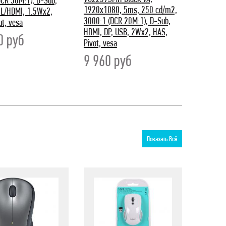
DCR 50M:1), D-Sub,
1920x1080, 5ms, 250 cd/m2,
L/HDMI, 1.5Wx2,
3000:1 (DCR 20M:1), D-Sub,
t, vesa
HDMI, DP, USB, 2Wx2, HAS,
90
руб
Pivot, vesa
9 960
руб
Показать Всё