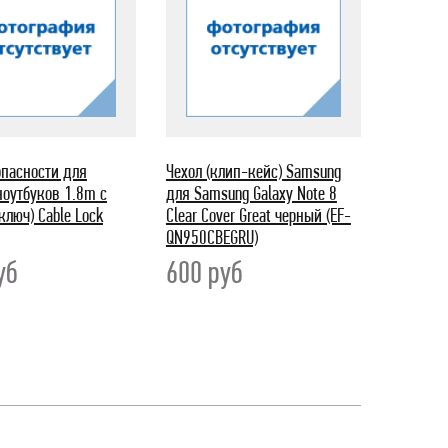
опасности для
Чехол (клип-кейс) Samsung
оутбуков 1.8m с
для Samsung Galaxy Note 8
ключ) Cable Lock
Clear Cover Great черный (EF-
QN950CBEGRU)
уб
600
руб