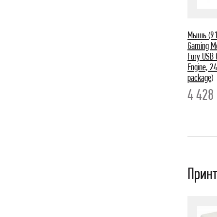
Мышь (91
Gaming M
Fury USB 
Engine, 2
package)
4 428
Прин