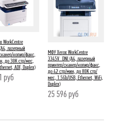
x WorkCentre
(A4, лазерный
МФУ Xerox WorkCentre
сканер/копир/факс,
3345V_DNI (A4, лазерный
н, до 30K стр/мес,
принтер/сканер/копир/факс,
hernet, ADF, Duplex)
до 42 стр/мин, до 80K стр/
11
руб
мес, 1.5Gb/USB, Ethernet, WiFi,
Duplex)
25 596
руб