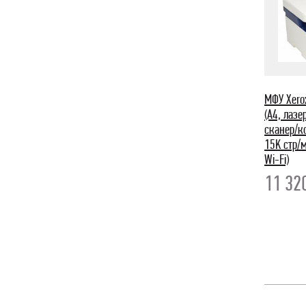
МФУ Xero
(A4, лазе
сканер/к
15K стр/м
Wi-Fi)
11 32