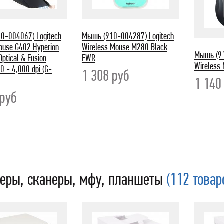
0-004067) Logitech
Мышь (910-004287) Logitech
ouse G402 Hyperion
Wireless Mouse M280 Black
Мышь (91
Optical & Fusion
EWR
Wireless
40 - 4,000 dpi (G-
1 308
руб
1 14
руб
теры, сканеры, мфу, планшеты
(112 товар