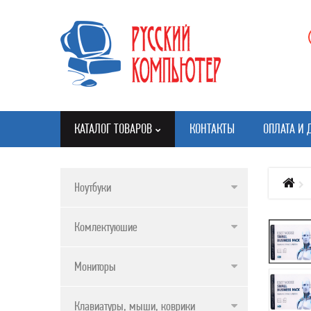
КАТАЛОГ ТОВАРОВ
КОНТАКТЫ
ОПЛАТА И 
Ноутбуки
КАТАЛОГ ТОВАРОВ
Комлектуюшие
НОУТБУКИ
КОМЛЕКТУЮШИЕ
Мониторы
МОНИТОРЫ
Клавиатуры, мыши, коврики
КЛАВИАТУРЫ, МЫШИ, КОВРИКИ