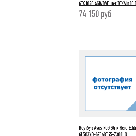
GTX1050 4GB/DVD нет/BT/Win10 
74 150
руб
Ноутбук Asus ROG Strix Hero Edit
GL503VD-GZ368T i5-7300HQ