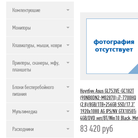
ПРОДУКТЫ APPLE
Комлектуюшие
Мониторы
Клавиатуры, мыши, коврики
Принтеры, сканеры, мфу,
планшеты
Блоки бесперебойного
Ноутбук Asus GL753VE-GC182T
питания
(90NB0DN2-M02870) i7-7700HQ
(2.8)/8GB/1TB+256GB SSD/17.3"
1920x1080 AG IPS/NV GTX1050Ti
Мультимедиа
4GB/DVD нет/BT/Win10 Black, Me
83 420
руб
Расходники