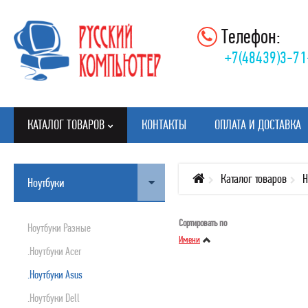
Телефон:
+7(48439)3-71
КАТАЛОГ ТОВАРОВ
КОНТАКТЫ
ОПЛАТА И ДОСТАВКА
Каталог товаров
Н
Ноутбуки
КАТАЛОГ ТОВАРОВ
Сортировать по
Ноутбуки Разные
НОУТБУКИ
Имени
.ноутбуки Acer
КОМЛЕКТУЮШИЕ
.ноутбуки Asus
МОНИТОРЫ
.ноутбуки Dell
КЛАВИАТУРЫ, МЫШИ, КОВРИКИ