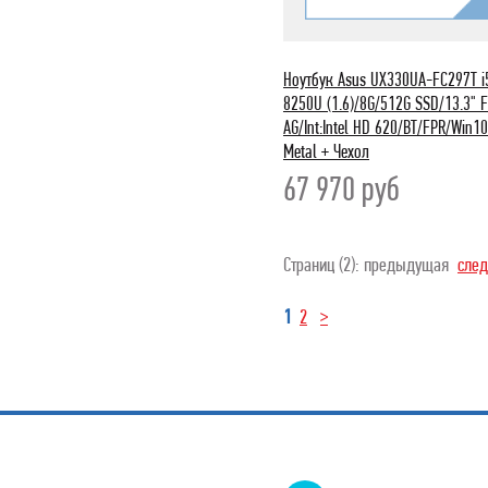
Ноутбук Asus UX330UA-FC297T i
8250U (1.6)/8G/512G SSD/13.3" 
AG/Int:Intel HD 620/BT/FPR/Win10
Metal + Чехол
67 970
руб
Страниц (2): предыдущая
сле
1
2
>