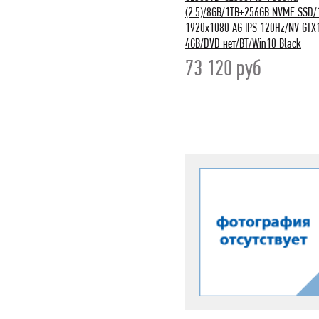
(2.5)/8GB/1TB+256GB NVME SSD/
1920x1080 AG IPS 120Hz/NV GTX
4GB/DVD нет/BT/Win10 Black
73 120
руб