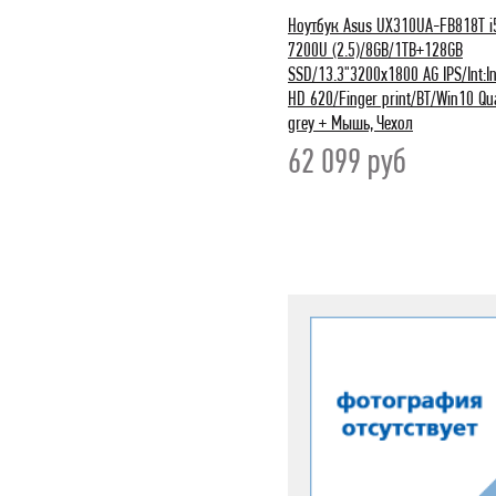
Ноутбук Asus UX310UA-FB818T i
7200U (2.5)/8GB/1TB+128GB
SSD/13.3"3200x1800 AG IPS/Int:In
HD 620/Finger print/BT/Win10 Qu
grey + Мышь, Чехол
62 099
руб