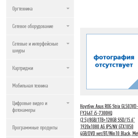
Оргтехника
Сетевое оборудование
Сетевые и интерфейсные
шнуры
Картриджи
Мобильная техника
Цифровые видео и
Ноутбук Asus ROG Strix GL503VD
фотокамеры
FY246T i5-7300HQ
(2.5)/8GB/1TB+128GB SSD/15.6"
1920x1080 AG IPS/NV GTX1050
Программные продукты
4GB/DVD нет/BT/Win10 Black, Me