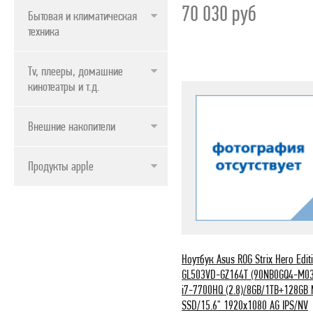
70 030
руб
Бытовая и климатическая
техника
Tv, плееры, домашние
кинотеатры и т.д.
Внешние накопители
Продукты apple
Ноутбук Asus ROG Strix Hero Edit
GL503VD-GZ164T (90NB0GQ4-M0
i7-7700HQ (2.8)/8GB/1TB+128GB
SSD/15.6" 1920x1080 AG IPS/NV