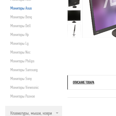
ПРИНТЕРЫ, СКАНЕРЫ, МФУ, ПЛАНШЕТЫ
Мониторы Asus
БЛОКИ БЕСПЕРЕБОЙНОГО ПИТАНИЯ
Мониторы Benq
МУЛЬТИМЕДИА
Мониторы Dell
РАСХОДНИКИ
Мониторы Hp
ОРГТЕХНИКА
Мониторы Lg
СЕТЕВОЕ ОБОРУДОВАНИЕ
Мониторы Nec
СЕТЕВЫЕ И ИНТЕРФЕЙСНЫЕ ШНУРЫ
Мониторы Philips
КАРТРИДЖИ
Мониторы Samsung
МОБИЛЬНАЯ ТЕХНИКА
Мониторы Sony
ЦИФРОВЫЕ ВИДЕО И ФОТОКАМЕРЫ
ОПИСАНИЕ ТОВАРА
Мониторы Viewsonic
ПРОГРАММНЫЕ ПРОДУКТЫ
Мониторы Разное
БЫТОВАЯ И КЛИМАТИЧЕСКАЯ ТЕХНИКА
TV, ПЛЕЕРЫ, ДОМАШНИЕ КИНОТЕАТРЫ И Т.Д.
Клавиатуры, мыши, коврики
ВНЕШНИЕ НАКОПИТЕЛИ