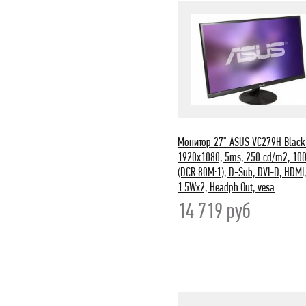
Монитор 27" ASUS VC279H Black 
1920x1080, 5ms, 250 cd/m2, 100
(DCR 80M:1), D-Sub, DVI-D, HDMI,
1.5Wx2, Headph.Out, vesa
14 719
руб