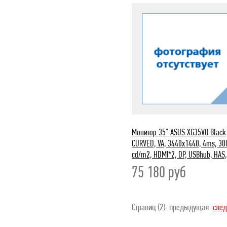
Монитор 35" ASUS XG35VQ Black
CURVED, VA, 3440x1440, 4ms, 30
cd/m2, HDMI*2, DP, USBhub, HAS,
75 180
руб
Страниц (2): предыдущая
сле