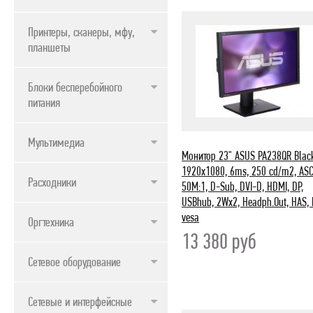
ПРОДУКТЫ APPLE
Принтеры, сканеры, мфу,
планшеты
Блоки бесперебойного
питания
Мультимедиа
Монитор 23" ASUS PA238QR Black
1920x1080, 6ms, 250 cd/m2, AS
Расходники
50M:1, D-Sub, DVI-D, HDMI, DP,
USBhub, 2Wx2, Headph.Out, HAS, P
vesa
Оргтехника
13 380
руб
Сетевое оборудование
Сетевые и интерфейсные