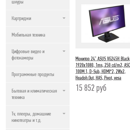
шнуры
Картриджи
Мобильная техника
Цифровые видео и
фотокамеры
Монитор 24" ASUS VG245H Black
1920x1080, 1ms, 250 cd/m2, AS
100M:1, D-Sub, HDMI*2, 2Wx2,
Программные продукты
Headph.Out, HAS, Pivot, vesa
15 852
руб
Бытовая и климатическая
техника
Tv, плееры, домашние
кинотеатры и т.д.