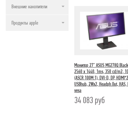
Внешние накопители
Продукты apple
Монитор 27" ASUS MG278Q Blac
2560 x 1440, 1ms, 350 cd/m2, 1
(ASCR 100M:1), DVI-D, DP, HDMI*2
USBhub, 2Wx2, Headph.Out, HAS, P
vesa
34 083
руб