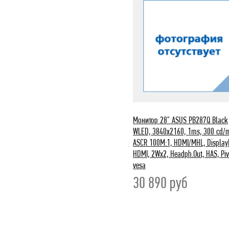
Монитор 28" ASUS PB287Q Black
WLED, 3840x2160, 1ms, 300 cd/
ASCR 100M:1, HDMI/MHL, DisplayP
HDMI, 2Wx2, Headph.Out, HAS, Piv
vesa
30 890
руб