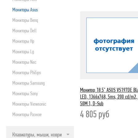
ПРИНТЕРЫ, СКАНЕРЫ, МФУ, ПЛАНШЕТЫ
Мониторы Asus
БЛОКИ БЕСПЕРЕБОЙНОГО ПИТАНИЯ
Мониторы Benq
МУЛЬТИМЕДИА
Мониторы Dell
РАСХОДНИКИ
Мониторы Hp
ОРГТЕХНИКА
Мониторы Lg
СЕТЕВОЕ ОБОРУДОВАНИЕ
Мониторы Nec
СЕТЕВЫЕ И ИНТЕРФЕЙСНЫЕ ШНУРЫ
Мониторы Philips
КАРТРИДЖИ
Мониторы Samsung
МОБИЛЬНАЯ ТЕХНИКА
Монитор 18.5" ASUS VS197DE Bl
Мониторы Sony
ЦИФРОВЫЕ ВИДЕО И ФОТОКАМЕРЫ
LED, 1366x768, 5ms, 200 cd/m2,
50M:1, D-Sub
Мониторы Viewsonic
ПРОГРАММНЫЕ ПРОДУКТЫ
4 805
руб
Мониторы Разное
БЫТОВАЯ И КЛИМАТИЧЕСКАЯ ТЕХНИКА
TV, ПЛЕЕРЫ, ДОМАШНИЕ КИНОТЕАТРЫ И Т.Д.
Клавиатуры, мыши, коврики
ВНЕШНИЕ НАКОПИТЕЛИ