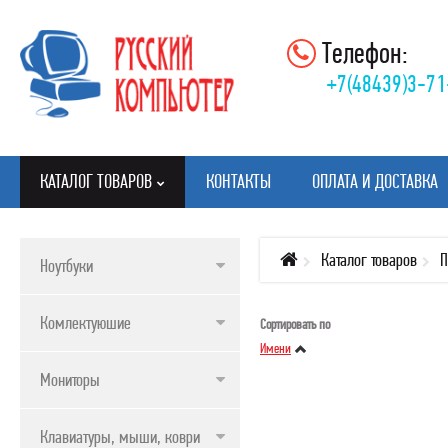
Телефон:
+7(48439)3-71
КАТАЛОГ ТОВАРОВ
КОНТАКТЫ
ОПЛАТА И ДОСТАВКА
Каталог товаров
П
Ноутбуки
КАТАЛОГ ТОВАРОВ
Комлектуюшие
Сортировать по
НОУТБУКИ
Имени
КОМЛЕКТУЮШИЕ
Мониторы
МОНИТОРЫ
Клавиатуры, мыши, коврики
КЛАВИАТУРЫ, МЫШИ, КОВРИКИ