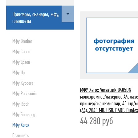
ПРИНТЕРЫ, СКАНЕРЫ, МФУ, ПЛАНШЕТЫ
Принтеры, сканеры, мфу,
БЛОКИ БЕСПЕРЕБОЙНОГО ПИТАНИЯ
планшеты
МУЛЬТИМЕДИА
РАСХОДНИКИ
Мфу Brother
ОРГТЕХНИКА
Мфу Canon
СЕТЕВОЕ ОБОРУДОВАНИЕ
Мфу Epson
СЕТЕВЫЕ И ИНТЕРФЕЙСНЫЕ ШНУРЫ
Мфу Hp
КАРТРИДЖИ
Мфу Kyocera
МОБИЛЬНАЯ ТЕХНИКА
МФУ Xerox VersaLink B405DN
Мфу Panasonic
ЦИФРОВЫЕ ВИДЕО И ФОТОКАМЕРЫ
монохромное/лазерное A4, лаз
принтер/сканер/копир, 45 стр/
Мфу Ricoh
ПРОГРАММНЫЕ ПРОДУКТЫ
(A4), 2048 MB, USB, DADF, Duplex
Мфу Samsung
БЫТОВАЯ И КЛИМАТИЧЕСКАЯ ТЕХНИКА
44 280
руб
Мфу Xerox
TV, ПЛЕЕРЫ, ДОМАШНИЕ КИНОТЕАТРЫ И Т.Д.
ВНЕШНИЕ НАКОПИТЕЛИ
Планшеты